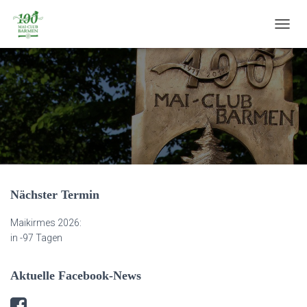
N
A
V
I
G
A
T
I
O
N
U
M
S
Nächster Termin
C
H
Maikirmes 2026:
A
in
-97 Tagen
L
T
E
Aktuelle Facebook-News
N