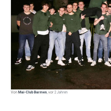
Von
Mai-Club Barmen
, vor
2 Jahren