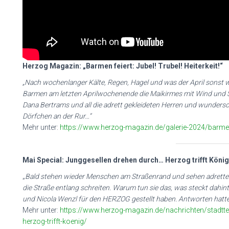
Herzog Magazin: „Barmen feiert: Jubel! Trubel! Heiterkeit!“
„Nach wochenlanger Kälte, Regen, Hagel und was der April sonst we
Barmen am letzten Aprilwochenende die Maikirmes mit Wind und 
Dana Bertrams und all die adrett gekleideten Herren und wunde
Dörfchen an der Rur…“
Mehr unter:
https://www.herzog-magazin.de/galerie-2024/barmen-fe
Mai Special: Junggesellen drehen durch… Herzog trifft König
„
Bald stehen wieder Menschen am Straßenrand und sehen adretten
die Straße entlang schreiten. Warum tun sie das, was steckt dahinte
und Nicola Wenzl für den HERZOG gestellt haben. Antworten hatte
Mehr unter:
https://www.herzog-magazin.de/nachrichten/stadtte
herzog-trifft-koenig/