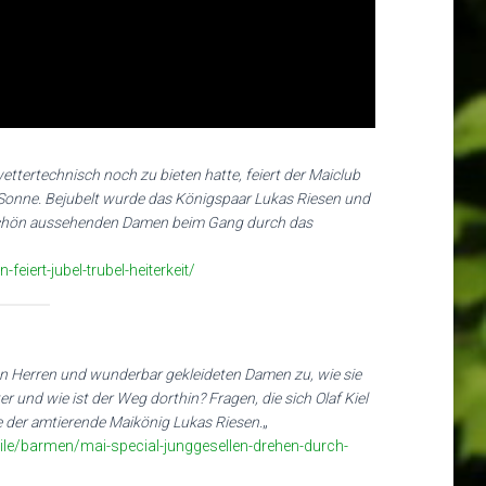
ttertechnisch noch zu bieten hatte, feiert der Maiclub
Sonne. Bejubelt wurde das Königspaar Lukas Riesen und
rschön aussehenden Damen beim Gang durch das
iert-jubel-trubel-heiterkeit/
 Herren und wunderbar gekleideten Damen zu, wie sie
r und wie ist der Weg dorthin? Fragen, die sich Olaf Kiel
 der amtierende Maikönig Lukas Riesen.
„
ile/barmen/mai-special-junggesellen-drehen-durch-