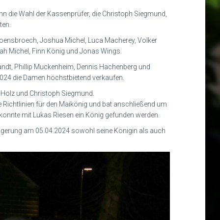
n die Wahl der Kassenprüfer, die Christoph Siegmund,
ten.
 Hoensbroech, Joshua Michel, Luca Macherey, Volker
nah Michel, Finn König und Jonas Wings.
andt, Phillip Muckenheim, Dennis Hachenberg und
2024 die Damen höchstbietend verkaufen.
r Holz und Christoph Siegmund.
ie Richtlinien für den Maikönig und bat anschließend um
konnte mit Lukas Riesen ein König gefunden werden.
eigerung am 05.04.2024 sowohl seine Königin als auch