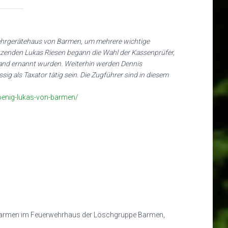
wehrgerätehaus von Barmen, um mehrere wichtige
zenden Lukas Riesen begann die Wahl der Kassenprüfer,
and ernannt wurden. Weiterhin werden Dennis
ig als Taxator tätig sein. Die Zugführer sind in diesem
oenig-lukas-von-barmen/
b Barmen im Feuerwehrhaus der Löschgruppe Barmen,