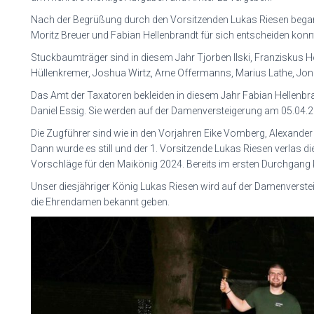
Nach der Begrüßung durch den Vorsitzenden Lukas Riesen began
Moritz Breuer und Fabian Hellenbrandt für sich entscheiden konn
Stuckbaumträger sind in diesem Jahr Tjorben Ilski, Franziskus
Hüllenkremer, Joshua Wirtz, Arne Offermanns, Marius Lathe, Jo
Das Amt der Taxatoren bekleiden in diesem Jahr Fabian Hellenbr
Daniel Essig. Sie werden auf der Damenversteigerung am 05.04.
Die Zugführer sind wie in den Vorjahren Eike Vomberg, Alexande
Dann wurde es still und der 1. Vorsitzende Lukas Riesen verlas d
Vorschläge für den Maikönig 2024. Bereits im ersten Durchgang 
Unser diesjähriger König Lukas Riesen wird auf der Damenverst
die Ehrendamen bekannt geben.