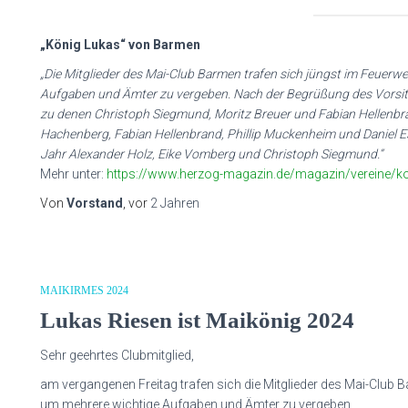
„König Lukas“ von Barmen
„Die Mitglieder des Mai-Club Barmen trafen sich jüngst im Feuer
Aufgaben und Ämter zu vergeben. Nach der Begrüßung des Vorsit
zu denen Christoph Siegmund, Moritz Breuer und Fabian Hellenbr
Hachenberg, Fabian Hellenbrand, Phillip Muckenheim und Daniel Ess
Jahr Alexander Holz, Eike Vomberg und Christoph Siegmund.“
Mehr unter:
https://www.herzog-magazin.de/magazin/vereine/k
Von
Vorstand
, vor
2 Jahren
MAIKIRMES 2024
Lukas Riesen ist Maikönig 2024
Sehr geehrtes Clubmitglied,
am vergangenen Freitag trafen sich die Mitglieder des Mai-Clu
um mehrere wichtige Aufgaben und Ämter zu vergeben.