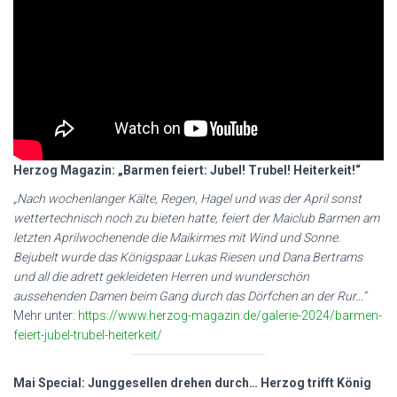
Herzog Magazin: „Barmen feiert: Jubel! Trubel! Heiterkeit!“
„Nach wochenlanger Kälte, Regen, Hagel und was der April sonst
wettertechnisch noch zu bieten hatte, feiert der Maiclub Barmen am
letzten Aprilwochenende die Maikirmes mit Wind und Sonne.
Bejubelt wurde das Königspaar Lukas Riesen und Dana Bertrams
und all die adrett gekleideten Herren und wunderschön
aussehenden Damen beim Gang durch das Dörfchen an der Rur…“
Mehr unter:
https://www.herzog-magazin.de/galerie-2024/barmen-
feiert-jubel-trubel-heiterkeit/
Mai Special: Junggesellen drehen durch… Herzog trifft König