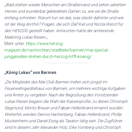
„
Bald stehen wieder Menschen am Straßenrand und sehen adretten
Herren und wunderbar gekleideten Damen zu, wie sie die Straße
entlang schreiten. Warum tun sie das, was steckt dahinter und wie
ist der Weg dorthin? Fragen, die sich Olaf Kiel und Nicola Wenzl für
den HERZOG gestellt haben. Antworten hatte der amtierende
Maikönig Lukas Riesen.
„
Mehr unter:
https://www.herzog-
magazin.de/nachrichten/stadtteile/barmen/mai-special-
junggesellen-drehen-durch-herzog-trifft-koenig/
„König Lukas“ von Barmen
„Die Mitglieder des Mai-Club Barmen trafen sich jüngst im
Feuerwehrgerätehaus von Barmen, um mehrere wichtige Aufgaben
und Ämter zu vergeben. Nach der Begrüßung des Vorsitzenden
Lukas Riesen begann die Wahl der Kassenprüfer, zu denen Christoph
Siegmund, Moritz Breuer und Fabian Hellenbrand ernannt wurden.
Weiterhin werden Dennis Hachenberg, Fabian Hellenbrand, Phillip
Muckenheim und Daniel Essig als Taxator tätig sein. Die Zugführer
sind in diesem Jahr Alexander Holz, Eike Vomberg und Christoph