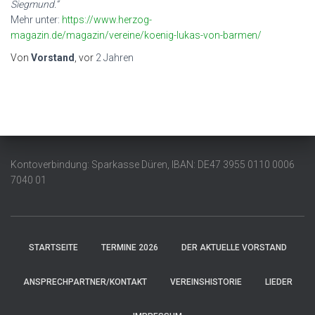
Siegmund.“
Mehr unter:
https://www.herzog-
magazin.de/magazin/vereine/koenig-lukas-von-barmen/
Von
Vorstand
, vor
2 Jahren
Kontoverbindung: Sparkasse Düren, IBAN: DE47 3955 0110 0006
7040 01
STARTSEITE
TERMINE 2026
DER AKTUELLE VORSTAND
ANSPRECHPARTNER/KONTAKT
VEREINSHISTORIE
LIEDER