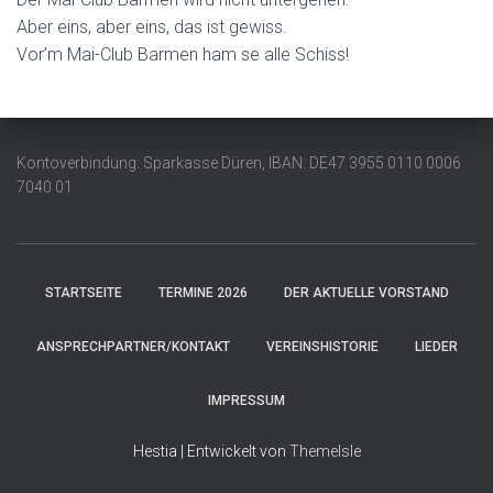
Aber eins, aber eins, das ist gewiss.
Vor’m Mai-Club Barmen ham se alle Schiss!
Kontoverbindung: Sparkasse Düren, IBAN: DE47 3955 0110 0006
7040 01
STARTSEITE
TERMINE 2026
DER AKTUELLE VORSTAND
ANSPRECHPARTNER/KONTAKT
VEREINSHISTORIE
LIEDER
IMPRESSUM
Hestia | Entwickelt von
ThemeIsle